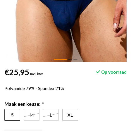
€25,95
Op voorraad
Incl. btw
Polyamide 79% - Spandex 21%
Maak een keuze:
*
S
M
L
XL