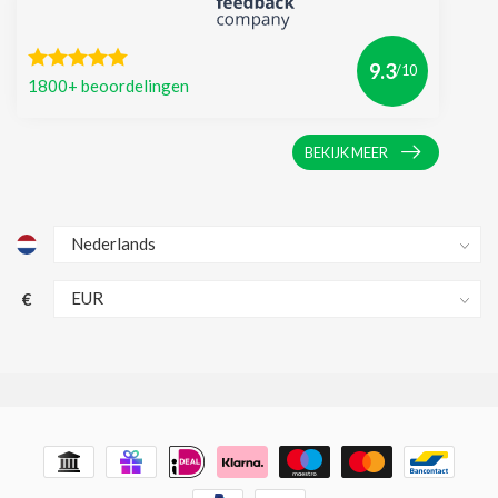
9.3
/10
1800+ beoordelingen
BEKIJK MEER
€