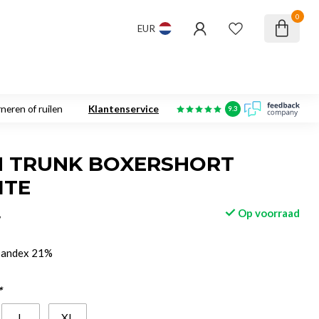
0
EUR
neren of ruilen
Klantenservice
9.3
N TRUNK BOXERSHORT
ITE
Op voorraad
w
pandex 21%
*
L
XL