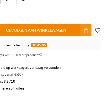
TOEVOEGEN AAN WINKELWAGEN
zonden? Je hebt nog:
10:45:05
elijken
Deel dit product
teld op werkdagen, vandaag verzonden
ng vanaf € 60,-
ing
9.3 /10
neren of ruilen