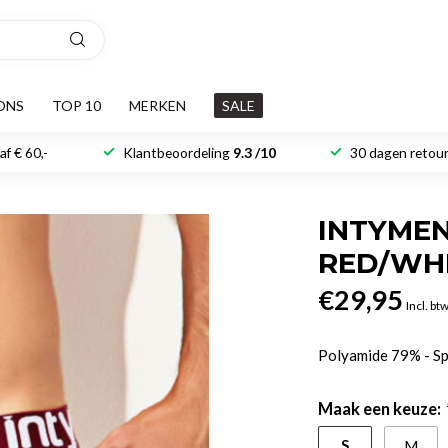
ONS
TOP 10
MERKEN
SALE
f € 60,-
Klantbeoordeling
9.3 /10
30 dagen retour
INTYME
RED/WH
€29,95
Incl. bt
Polyamide 79% - S
Maak een keuze:
S
M