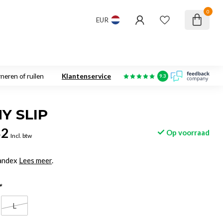
0
EUR
neren of ruilen
Klantenservice
9.3
Y SLIP
82
Op voorraad
Incl. btw
andex
Lees meer
.
*
L