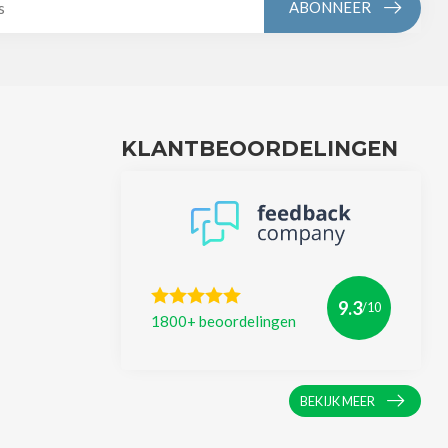
ABONNEER
KLANTBEOORDELINGEN
9.3
/10
1800+ beoordelingen
BEKIJK MEER