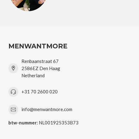
MENWANTMORE
Renbaanstraat 67
2586EZ Den Haag
Netherland
+31 70 2600 020
info@menwantmore.com
btw-nummer:
NL001925353B73