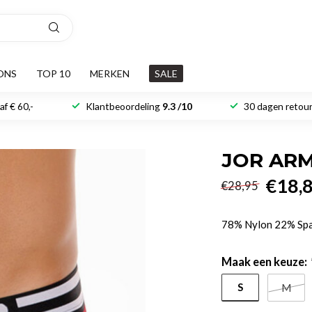
ONS
TOP 10
MERKEN
SALE
f € 60,-
Klantbeoordeling
9.3 /10
30 dagen retour
JOR ARM
€18,
€28,95
78% Nylon 22% Sp
Maak een keuze:
S
M