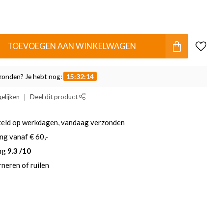
TOEVOEGEN AAN WINKELWAGEN
zonden? Je hebt nog:
15:32:13
elijken
Deel dit product
teld op werkdagen, vandaag verzonden
ng vanaf € 60,-
ing
9.3 /10
neren of ruilen