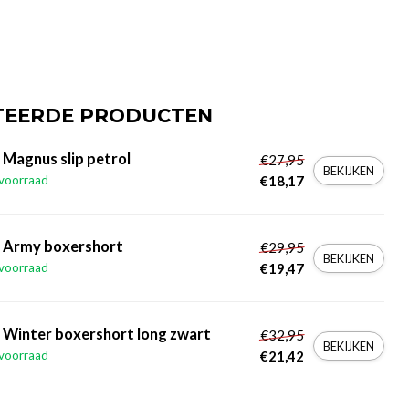
TEERDE PRODUCTEN
 Magnus slip petrol
€27,95
BEKIJKEN
voorraad
€18,17
r Army boxershort
€29,95
BEKIJKEN
voorraad
€19,47
 Winter boxershort long zwart
€32,95
BEKIJKEN
voorraad
€21,42