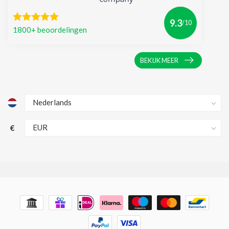
9.3
/10
1800+ beoordelingen
BEKIJK MEER
€