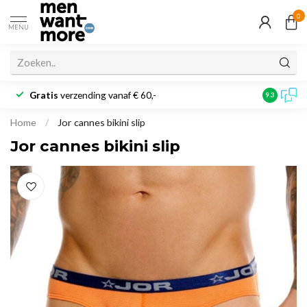
0
MENU
Gratis
verzending vanaf € 60,-
Klantbeoo
9.3
Home
/
Jor cannes bikini slip
Jor cannes bikini slip