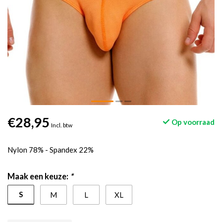
€28,95
Op voorraad
Incl. btw
Nylon 78% - Spandex 22%
Maak een keuze:
*
S
M
L
XL