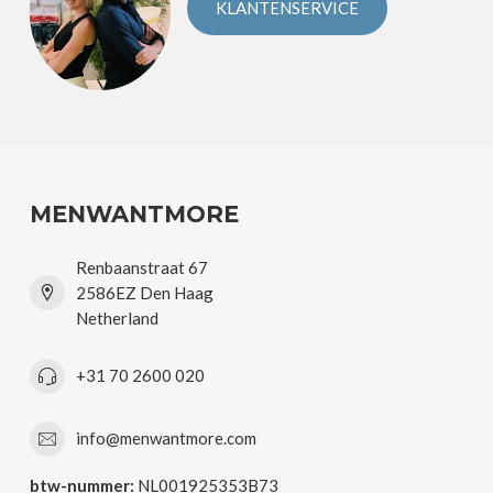
KLANTENSERVICE
MENWANTMORE
Renbaanstraat 67
2586EZ Den Haag
Netherland
+31 70 2600 020
info@menwantmore.com
btw-nummer:
NL001925353B73