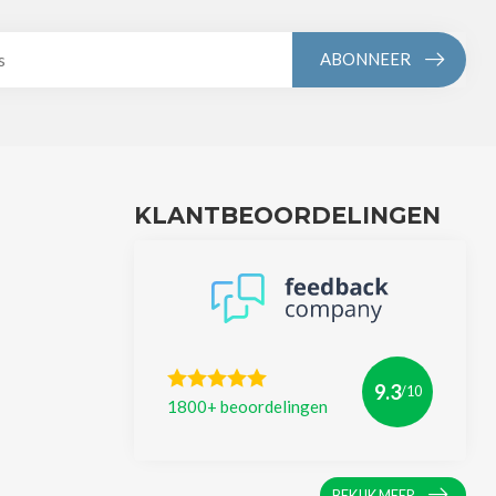
ABONNEER
KLANTBEOORDELINGEN
9.3
/10
1800+ beoordelingen
BEKIJK MEER