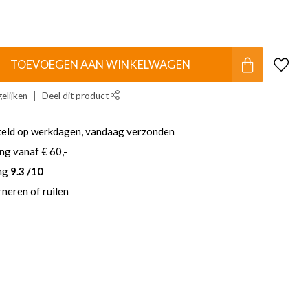
TOEVOEGEN AAN WINKELWAGEN
elijken
Deel dit product
teld op werkdagen, vandaag verzonden
ng vanaf € 60,-
ing
9.3 /10
neren of ruilen