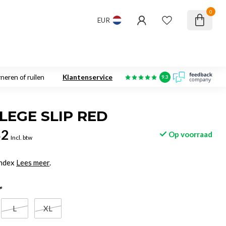
0
EUR
neren of ruilen
Klantenservice
9.3
LEGE SLIP RED
82
Op voorraad
Incl. btw
ndex
Lees meer
.
*
L
XL