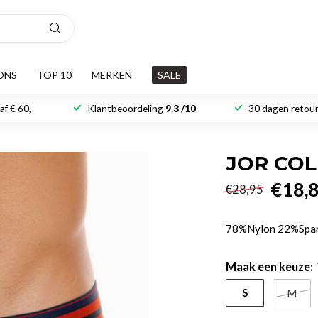
ONS
TOP 10
MERKEN
SALE
f € 60,-
Klantbeoordeling
9.3 /10
30 dagen retour
JOR COL
€18,
€28,95
78%Nylon 22%Spa
Maak een keuze:
S
M