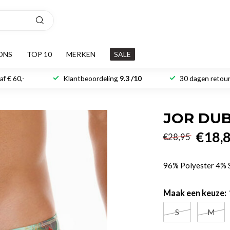
ONS
TOP 10
MERKEN
SALE
f € 60,-
Klantbeoordeling
9.3 /10
30 dagen retour
JOR DUB
€18,
€28,95
96% Polyester 4%
Maak een keuze:
S
M