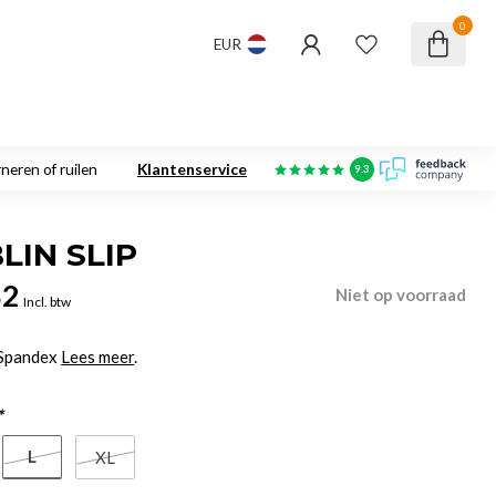
0
EUR
neren of ruilen
Klantenservice
9.3
LIN SLIP
82
Niet op voorraad
Incl. btw
 Spandex
Lees meer
.
*
L
XL