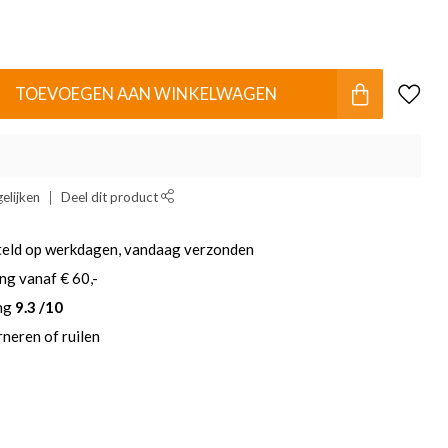
TOEVOEGEN AAN WINKELWAGEN
elijken
Deel dit product
teld op werkdagen, vandaag verzonden
ng vanaf € 60,-
ing
9.3 /10
neren of ruilen