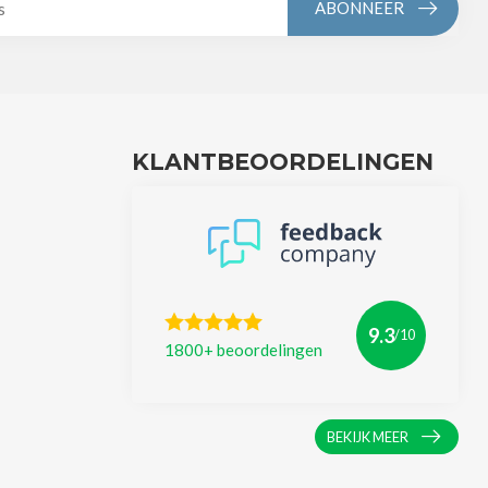
ABONNEER
KLANTBEOORDELINGEN
9.3
/10
1800+ beoordelingen
BEKIJK MEER