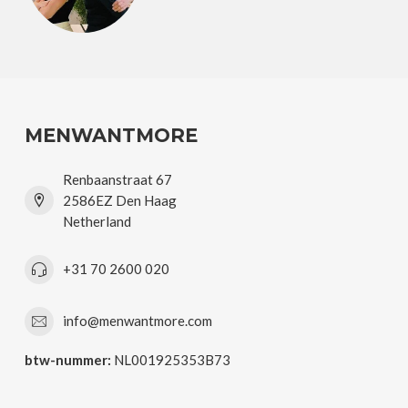
MENWANTMORE
Renbaanstraat 67
2586EZ Den Haag
Netherland
+31 70 2600 020
info@menwantmore.com
btw-nummer:
NL001925353B73