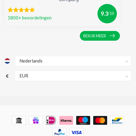
9.3
/10
1800+ beoordelingen
BEKIJK MEER
€