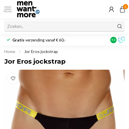
0
MENU
Gratis
verzending vanaf € 60,-
Klantbeoo
9.3
Home
/
Jor Eros jockstrap
Jor Eros jockstrap