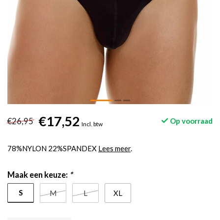
€17,52
€26,95
Op voorraad
Incl. btw
78%NYLON 22%SPANDEX
Lees meer
.
Maak een keuze:
*
S
M
L
XL