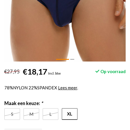
€18,17
€27,95
Op voorraad
Incl. btw
78%NYLON 22%SPANDEX
Lees meer
.
Maak een keuze:
*
XL
S
M
L