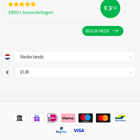
9.3
/10
1800+ beoordelingen
BEKIJK MEER
€