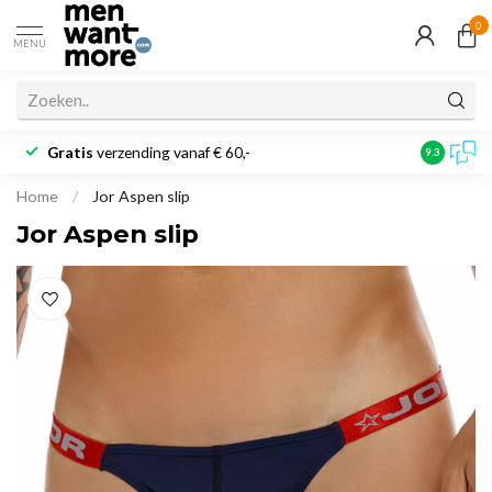
0
MENU
Gratis
verzending vanaf € 60,-
Klantbeoo
9.3
Home
/
Jor Aspen slip
Jor Aspen slip