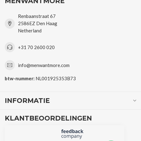
MENWANTMORE
Renbaanstraat 67
2586EZ Den Haag
Netherland
+31 70 2600 020
info@menwantmore.com
btw-nummer:
NL001925353B73
INFORMATIE
KLANTBEOORDELINGEN