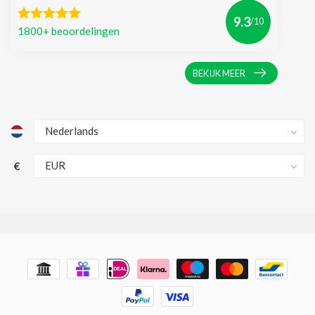
9.3
/10
1800+ beoordelingen
BEKIJK MEER
€