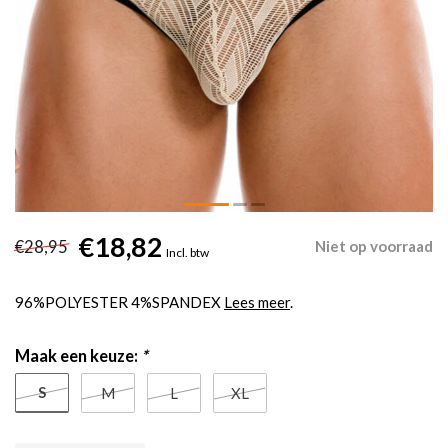
€18,82
€28,95
Niet op voorraad
Incl. btw
96%POLYESTER 4%SPANDEX
Lees meer
.
Maak een keuze:
*
S
M
L
XL