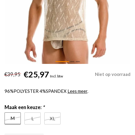
€25,97
€39,95
Niet op voorraad
Incl. btw
96%POLYESTER 4%SPANDEX
Lees meer
.
Maak een keuze:
*
M
L
XL