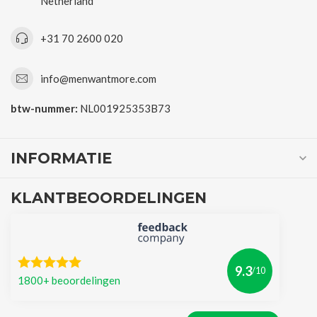
Netherland
+31 70 2600 020
info@menwantmore.com
btw-nummer:
NL001925353B73
INFORMATIE
KLANTBEOORDELINGEN
9.3
/10
1800+ beoordelingen