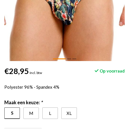
€28,95
Op voorraad
Incl. btw
Polyester 96% - Spandex 4%
Maak een keuze:
*
S
M
L
XL