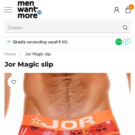
0
MENU
Gratis
verzending vanaf € 60,-
Klantbeoo
9.3
Home
/
Jor Magic slip
Jor Magic slip