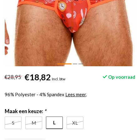
€18,82
€28,95
Op voorraad
Incl. btw
96% Polyester - 4% Spandex
Lees meer
.
Maak een keuze:
*
L
S
M
XL