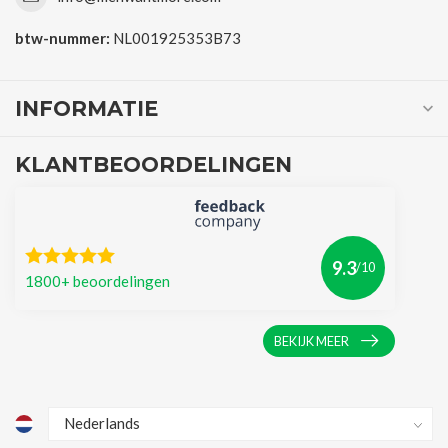
btw-nummer:
NL001925353B73
INFORMATIE
KLANTBEOORDELINGEN
9.3
/10
1800+ beoordelingen
BEKIJK MEER