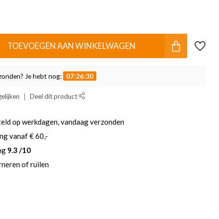
TOEVOEGEN AAN WINKELWAGEN
zonden? Je hebt nog:
07:26:29
elijken
Deel dit product
teld op werkdagen, vandaag verzonden
ng vanaf € 60,-
ing
9.3 /10
neren of ruilen