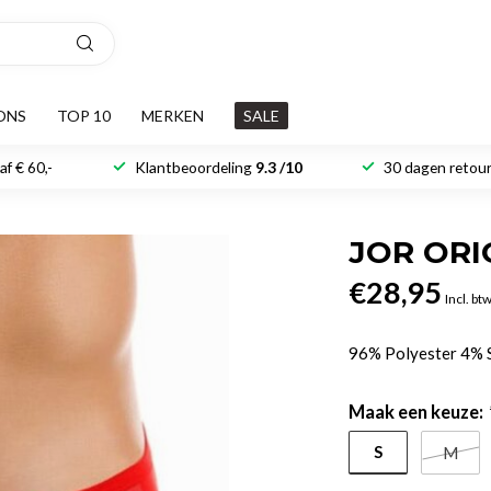
ONS
TOP 10
MERKEN
SALE
f € 60,-
Klantbeoordeling
9.3 /10
30 dagen retour
JOR ORIG
€28,95
Incl. bt
96% Polyester 4%
Maak een keuze:
S
M