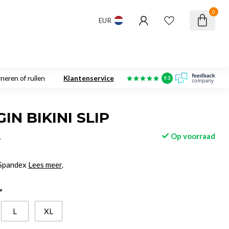
0
EUR
neren of ruilen
Klantenservice
9.3
IN BIKINI SLIP
Op voorraad
w
 Spandex
Lees meer
.
*
L
XL