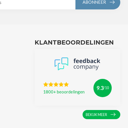
ABONNEER
KLANTBEOORDELINGEN
9.3
/10
1800+ beoordelingen
BEKIJK MEER