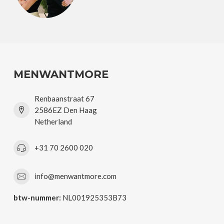
MENWANTMORE
Renbaanstraat 67
2586EZ Den Haag
Netherland
+31 70 2600 020
info@menwantmore.com
btw-nummer:
NL001925353B73