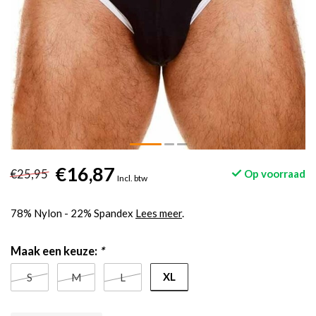
€16,87
€25,95
Op voorraad
Incl. btw
78% Nylon - 22% Spandex
Lees meer
.
Maak een keuze:
*
XL
S
M
L