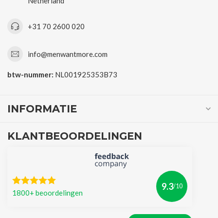
Netherland
+31 70 2600 020
info@menwantmore.com
btw-nummer:
NL001925353B73
INFORMATIE
KLANTBEOORDELINGEN
9.3
/10
1800+ beoordelingen