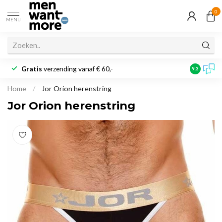
0
MENU
Gratis
verzending vanaf € 60,-
Klantbeoo
9.3
Home
/
Jor Orion herenstring
Jor Orion herenstring