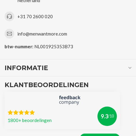
Netherland
+31 70 2600 020
info@menwantmore.com
btw-nummer:
NL001925353B73
INFORMATIE
KLANTBEOORDELINGEN
9.3
/10
1800+ beoordelingen