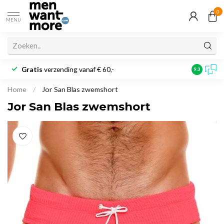
0
MENU
Gratis
verzending vanaf € 60,-
Klantbeoo
9.3
Home
/
Jor San Blas zwemshort
Jor San Blas zwemshort