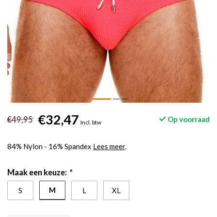
€32,47
€49,95
Op voorraad
Incl. btw
84% Nylon - 16% Spandex
Lees meer
.
Maak een keuze:
*
M
S
L
XL