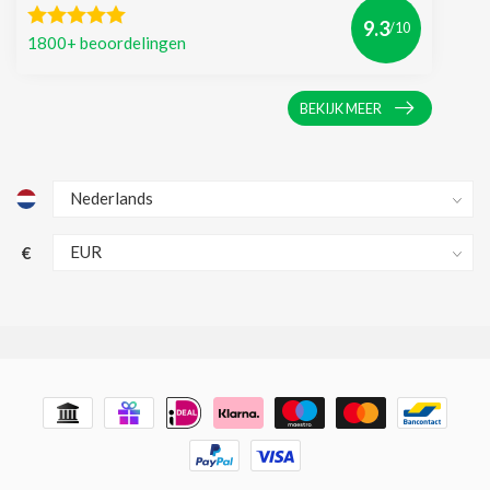
9.3
/10
1800+ beoordelingen
BEKIJK MEER
€