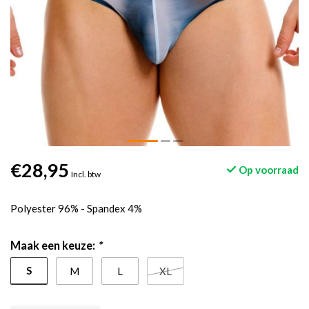
€28,95
Op voorraad
Incl. btw
Polyester 96% - Spandex 4%
Maak een keuze:
*
S
M
L
XL