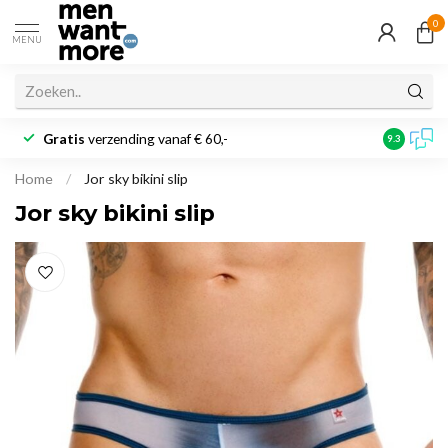
0
MENU
Gratis
verzending vanaf € 60,-
Klantbeoo
9.3
Home
/
Jor sky bikini slip
Jor sky bikini slip