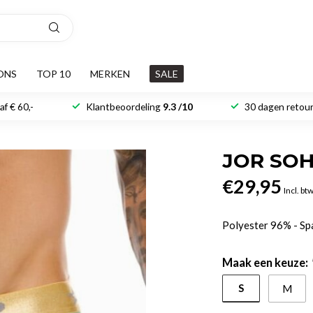
ONS
TOP 10
MERKEN
SALE
f € 60,-
Klantbeoordeling
9.3 /10
30 dagen retour
JOR SO
€29,95
Incl. bt
Polyester 96% - S
Maak een keuze:
S
M