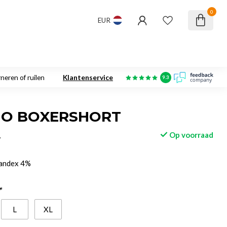
0
EUR
neren of ruilen
Klantenservice
9.3
HO BOXERSHORT
Op voorraad
w
pandex 4%
*
L
XL