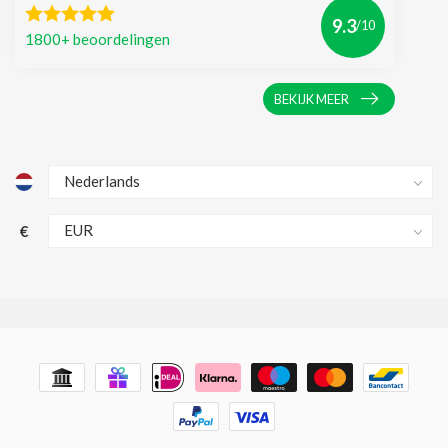
9.3
/10
1800+ beoordelingen
BEKIJK MEER
€