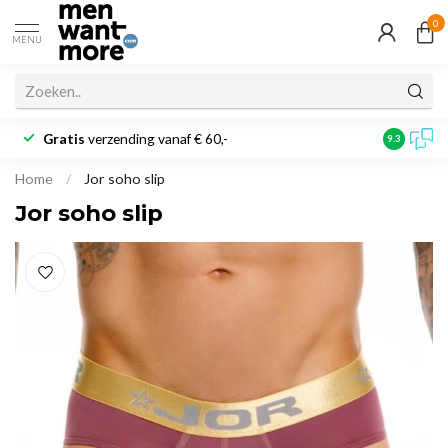
0
MENU
Gratis
verzending vanaf € 60,-
Klantbeoo
9.3
Home
/
Jor soho slip
Jor soho slip