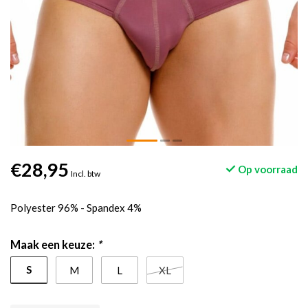
€28,95
Op voorraad
Incl. btw
Polyester 96% - Spandex 4%
Maak een keuze:
*
S
M
L
XL