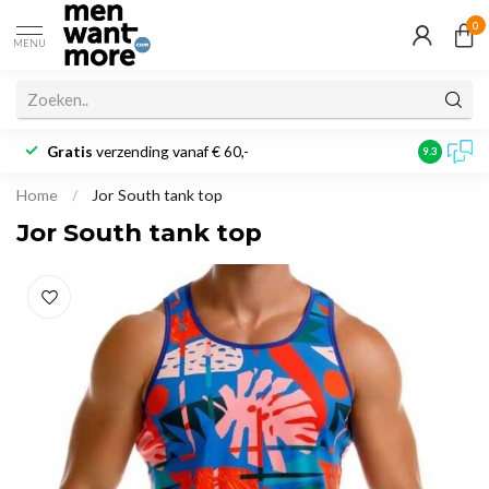
0
MENU
Gratis
verzending vanaf € 60,-
Klantbeoo
9.3
Home
/
Jor South tank top
Jor South tank top