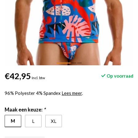
€42,95
Op voorraad
Incl. btw
96% Polyester 4% Spandex
Lees meer
.
Maak een keuze:
*
M
L
XL