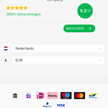
9.3
/10
1800+ beoordelingen
BEKIJK MEER
€