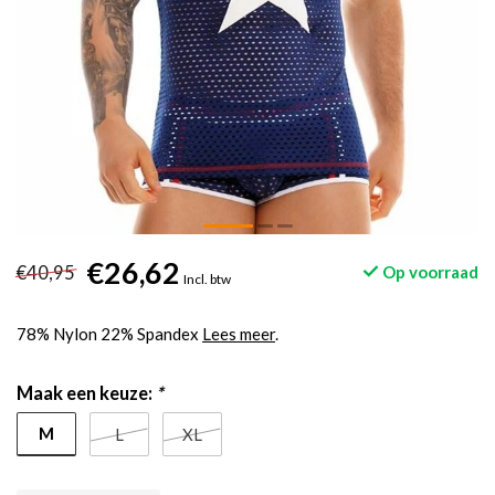
€26,62
€40,95
Op voorraad
Incl. btw
78% Nylon 22% Spandex
Lees meer
.
Maak een keuze:
*
M
L
XL