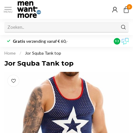
0
MENU
Gratis
verzending vanaf € 60,-
Klantbeoo
9.3
Home
/
Jor Squba Tank top
Jor Squba Tank top