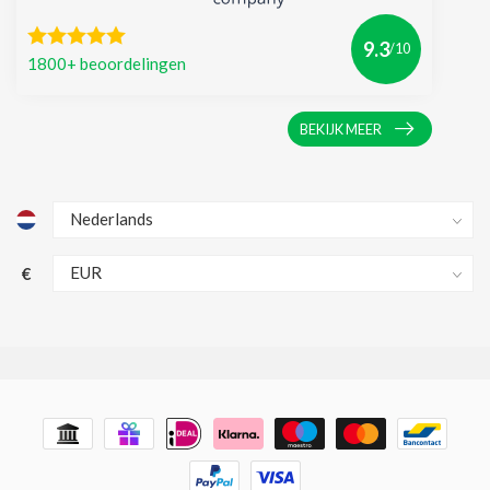
9.3
/10
1800+ beoordelingen
BEKIJK MEER
€