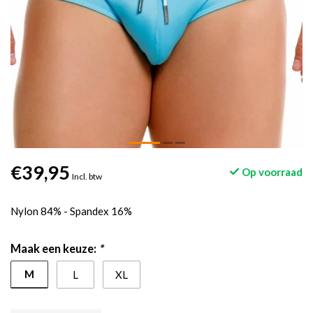
€39,95
Op voorraad
Incl. btw
Nylon 84% - Spandex 16%
Maak een keuze:
*
M
L
XL