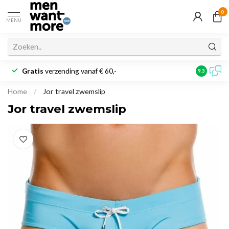
0
MENU
Gratis
verzending vanaf € 60,-
Klantbeoo
9.3
Home
/
Jor travel zwemslip
Jor travel zwemslip