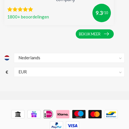
9.3
/10
1800+ beoordelingen
BEKIJK MEER
€