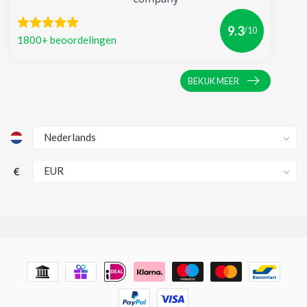
9.3
/10
1800+ beoordelingen
BEKIJK MEER
€