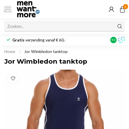
0
MENU
Gratis
verzending vanaf € 60,-
Klantbeoo
9.3
Home
/
Jor Wimbledon tanktop
Jor Wimbledon tanktop