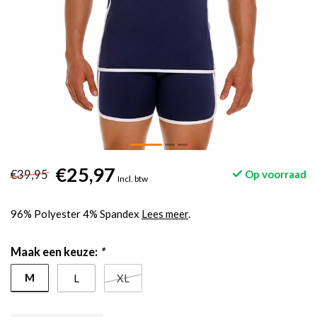
€25,97
€39,95
Op voorraad
Incl. btw
96% Polyester 4% Spandex
Lees meer
.
Maak een keuze:
*
M
L
XL