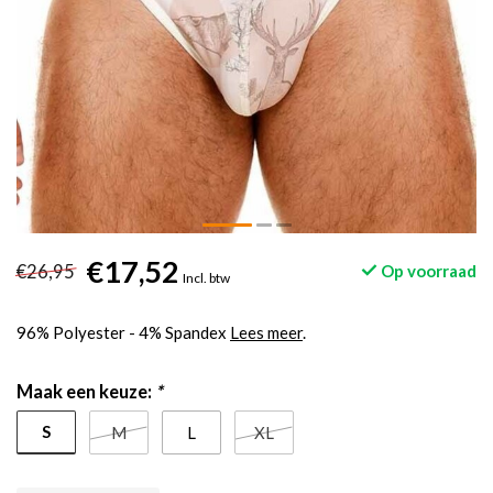
€17,52
€26,95
Op voorraad
Incl. btw
96% Polyester - 4% Spandex
Lees meer
.
Maak een keuze:
*
S
M
L
XL