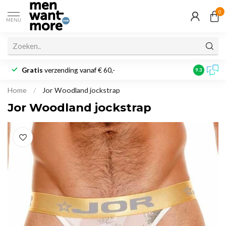
0
MENU
Gratis
verzending vanaf € 60,-
Klantbeoo
9.3
Home
/
Jor Woodland jockstrap
Jor Woodland jockstrap