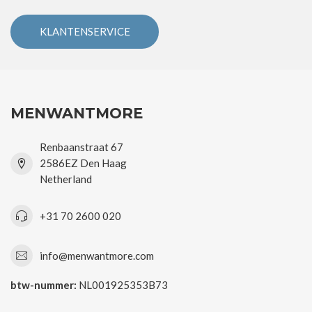
KLANTENSERVICE
MENWANTMORE
Renbaanstraat 67
2586EZ Den Haag
Netherland
+31 70 2600 020
info@menwantmore.com
btw-nummer:
NL001925353B73