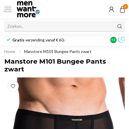
0
MENU
Gratis
verzending vanaf € 60,-
Klantbeoo
9.3
Home
/
Manstore M101 Bungee Pants zwart
Manstore M101 Bungee Pants
zwart