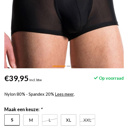
€39,95
Op voorraad
Incl. btw
Nylon 80% - Spandex 20%
Lees meer
.
Maak een keuze:
*
S
M
L
XL
XXL