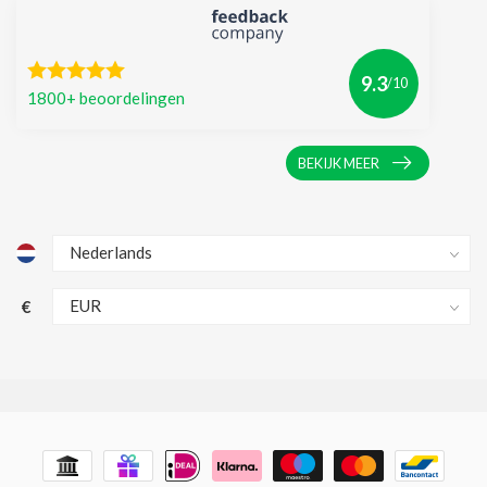
9.3
/10
1800+ beoordelingen
BEKIJK MEER
€