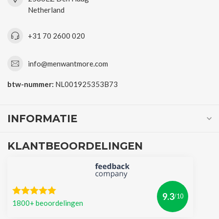
Netherland
+31 70 2600 020
info@menwantmore.com
btw-nummer:
NL001925353B73
INFORMATIE
KLANTBEOORDELINGEN
9.3
/10
1800+ beoordelingen