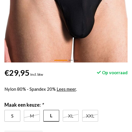
€29,95
Op voorraad
Incl. btw
Nylon 80% - Spandex 20%
Lees meer
.
Maak een keuze:
*
L
S
M
XL
XXL