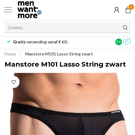
0
MENU
Gratis
verzending vanaf € 60,-
Klantbeoo
9.3
Home
/
Manstore M101 Lasso String zwart
Manstore M101 Lasso String zwart