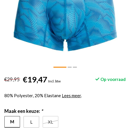
€19,47
€29,95
Op voorraad
Incl. btw
80% Polyester, 20% Elastane
Lees meer
.
Maak een keuze:
*
M
L
XL