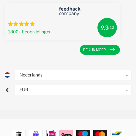
9.3
/10
1800+ beoordelingen
BEKIJK MEER
€