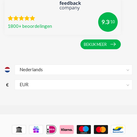
9.3
/10
1800+ beoordelingen
BEKIJK MEER
€