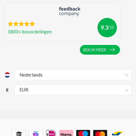
9.3
/10
1800+ beoordelingen
BEKIJK MEER
€