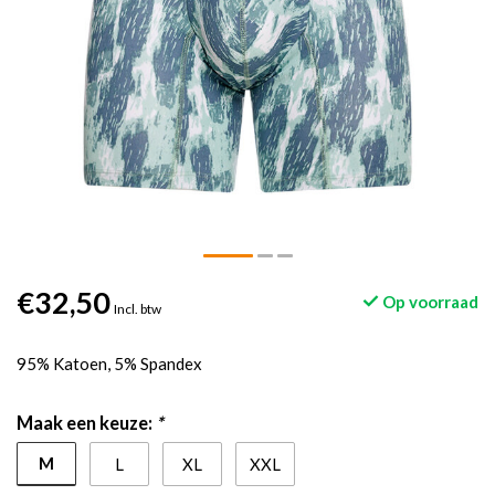
€32,50
Op voorraad
Incl. btw
95% Katoen, 5% Spandex
Maak een keuze:
*
M
L
XL
XXL