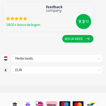
9.3
/10
1800+ beoordelingen
BEKIJK MEER
€