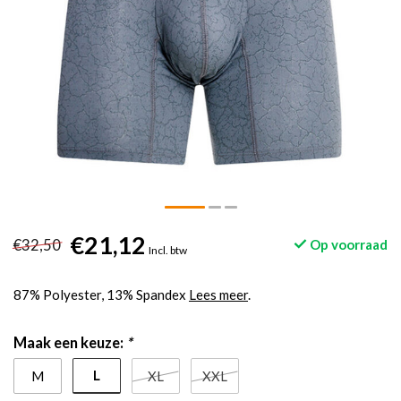
€21,12
€32,50
Op voorraad
Incl. btw
87% Polyester, 13% Spandex
Lees meer
.
Maak een keuze:
*
L
M
XL
XXL