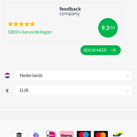
9.3
/10
1800+ beoordelingen
BEKIJK MEER
€