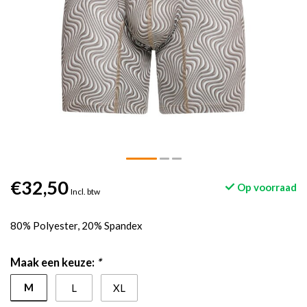
€32,50
Op voorraad
Incl. btw
80% Polyester, 20% Spandex
Maak een keuze:
*
M
L
XL