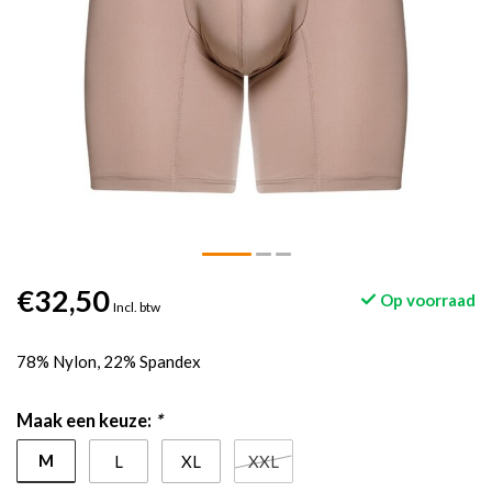
€32,50
Op voorraad
Incl. btw
78% Nylon, 22% Spandex
Maak een keuze:
*
M
L
XL
XXL