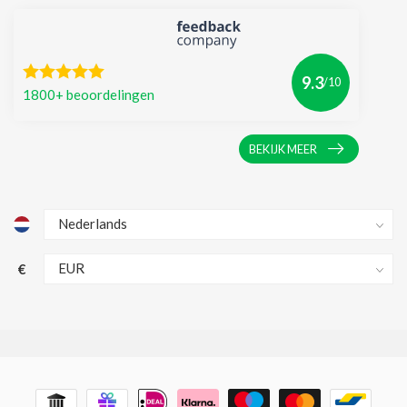
9.3
/10
1800+ beoordelingen
BEKIJK MEER
€