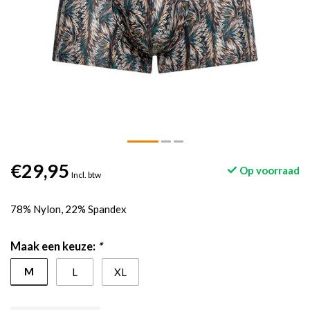
€29,95
Op voorraad
Incl. btw
78% Nylon, 22% Spandex
Maak een keuze:
*
M
L
XL