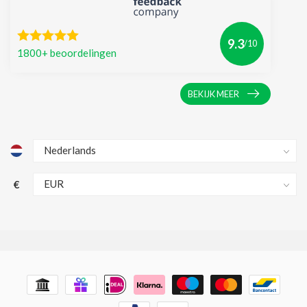
9.3
/10
1800+ beoordelingen
BEKIJK MEER
€