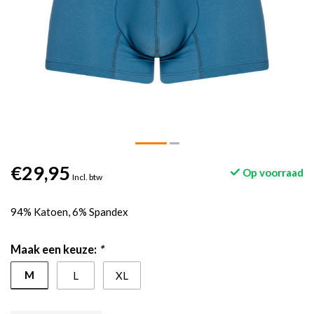
€29,95
Op voorraad
Incl. btw
94% Katoen, 6% Spandex
Maak een keuze:
*
M
L
XL