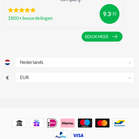
9.3
/10
1800+ beoordelingen
BEKIJK MEER
€