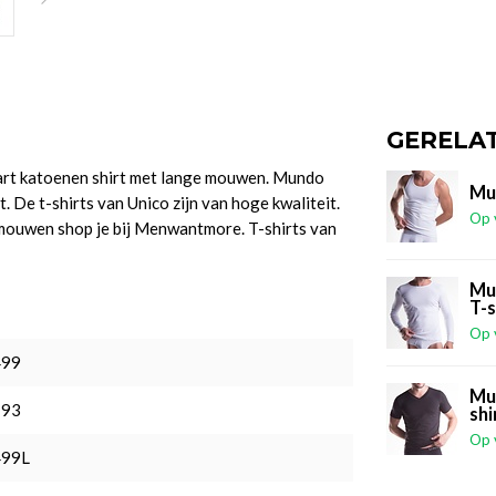
GERELA
art katoenen shirt met lange mouwen. Mundo
Mu
 De t-shirts van Unico zijn van hoge kwaliteit.
Op 
 mouwen shop je bij Menwantmore. T-shirts van
Mu
T-s
Op 
499
Mu
793
shi
Op 
99L