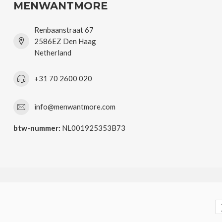
MENWANTMORE
Renbaanstraat 67
2586EZ Den Haag
Netherland
+31 70 2600 020
info@menwantmore.com
btw-nummer:
NL001925353B73