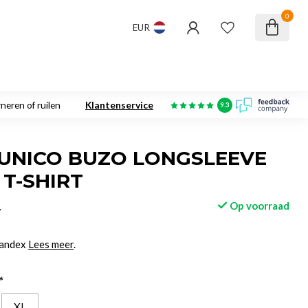
0
EUR
neren of ruilen
Klantenservice
9.3
UNICO BUZO LONGSLEEVE
T-SHIRT
Op voorraad
w
pandex
Lees meer
.
*
XL