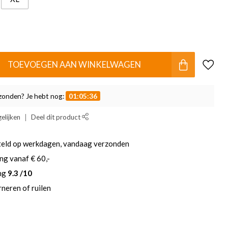
TOEVOEGEN AAN WINKELWAGEN
zonden? Je hebt nog:
01:05:35
elijken
Deel dit product
teld op werkdagen, vandaag verzonden
ng vanaf € 60,-
ing
9.3 /10
neren of ruilen