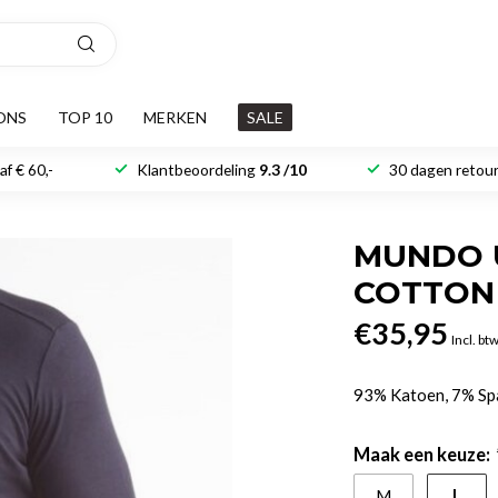
ONS
TOP 10
MERKEN
SALE
f € 60,-
Klantbeoordeling
9.3 /10
30 dagen retour
MUNDO 
COTTON 
€35,95
Incl. bt
93% Katoen, 7% S
Maak een keuze:
L
M