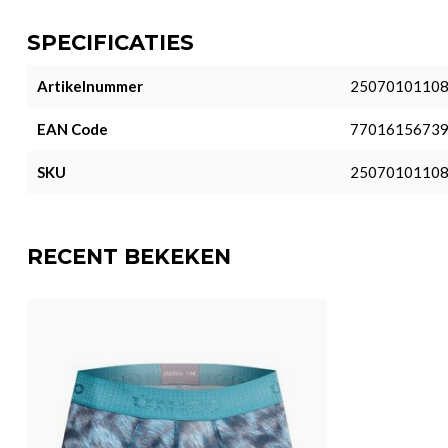
SPECIFICATIES
Artikelnummer
2507010110
EAN Code
7701615673
SKU
2507010110
RECENT BEKEKEN