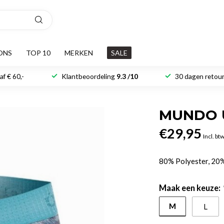
ONS
TOP 10
MERKEN
SALE
f € 60,-
Klantbeoordeling
9.3 /10
30 dagen retour
MUNDO U
€29,95
Incl. bt
80% Polyester, 20
Maak een keuze:
M
L