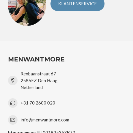
KLANTENSERVICE
MENWANTMORE
Renbaanstraat 67
2586EZ Den Haag
Netherland
+31 70 2600 020
info@menwantmore.com
btw-nummer:
NL001925353B73