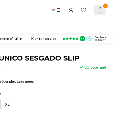
0
EUR
neren of ruilen
Klantenservice
9.3
NICO SESGADO SLIP
Op voorraad
w
% Spandex
Lees meer
.
*
XL