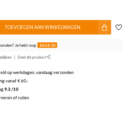
TOEVOEGEN AAN WINKELWAGEN
zonden? Je hebt nog:
16:56:10
elijken
Deel dit product
teld op werkdagen, vandaag verzonden
ng vanaf € 60,-
ing
9.3 /10
neren of ruilen