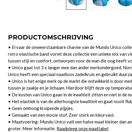
PRODUCTOMSCHRIJVING
• Ervaar de onweerstaanbare charme van de Mundo Unico collec
retro elastische band vormt deze collectie een unieke mix van v
tussen stijl en comfort, ontworpen voor de man die oog heeft v
• Unico gaat tot 3 x langer mee dan ander merkondergoed. Norm
Unico heeft een speciaal naadloos zadelkruis en gebruikt duurza
• Unico is het enige merk op de markt die ontwikkeld is door me
tussen je zaakje en je lichaam. Hierdoor blijft deze op temperatuu
• De kosten van Unico gaan in de kwaliteit zitten en niet in de m
• Het elastiek is van de allerhoogste kwaliteit en gaat nooit flu
• Geen omhoog kruipende pijpjes.
• Gemaakt van een mooie stof. Zeer sterk en kleurvast.
• Maatvoering: Mundo Unico valt een halve maat kleiner dan a
groter. Meer informatie:
Raadpleeg onze maattabel