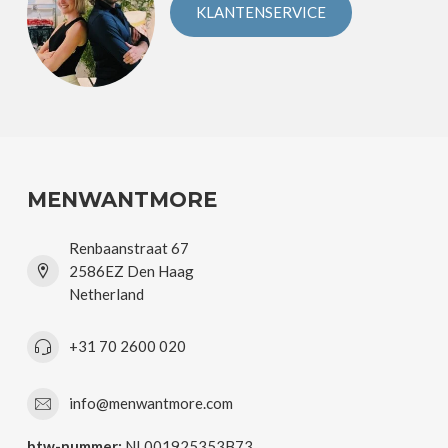
KLANTENSERVICE
MENWANTMORE
Renbaanstraat 67
2586EZ Den Haag
Netherland
+31 70 2600 020
info@menwantmore.com
btw-nummer:
NL001925353B73