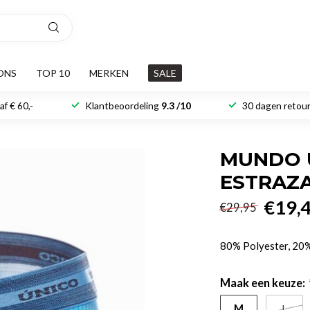
ONS
TOP 10
MERKEN
SALE
f € 60,-
Klantbeoordeling
9.3 /10
30 dagen retour
MUNDO U
ESTRAZ
€19,
€29,95
80% Polyester, 20
Maak een keuze:
M
L