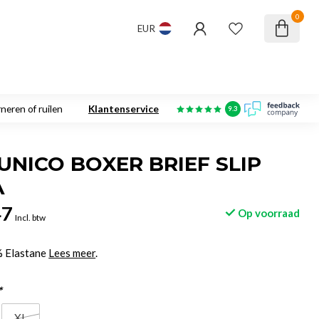
0
EUR
neren of ruilen
Klantenservice
9.3
NICO BOXER BRIEF SLIP
A
47
Op voorraad
Incl. btw
% Elastane
Lees meer
.
*
XL