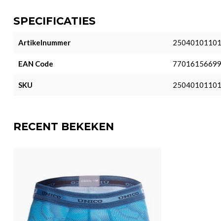
SPECIFICATIES
Artikelnummer
2504010110
EAN Code
7701615669
SKU
2504010110
RECENT BEKEKEN