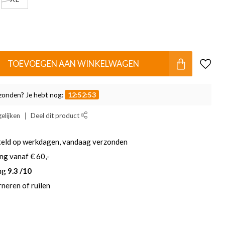
TOEVOEGEN AAN WINKELWAGEN
zonden? Je hebt nog:
12:52:52
elijken
Deel dit product
teld op werkdagen, vandaag verzonden
ng vanaf € 60,-
ing
9.3 /10
neren of ruilen