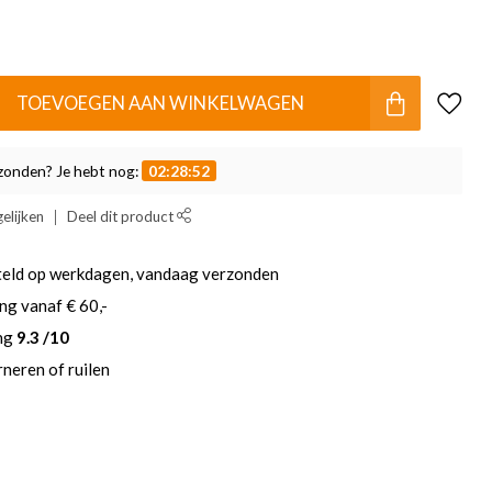
TOEVOEGEN AAN WINKELWAGEN
zonden? Je hebt nog:
02:28:52
elijken
Deel dit product
teld op werkdagen, vandaag verzonden
ng vanaf € 60,-
ing
9.3 /10
neren of ruilen