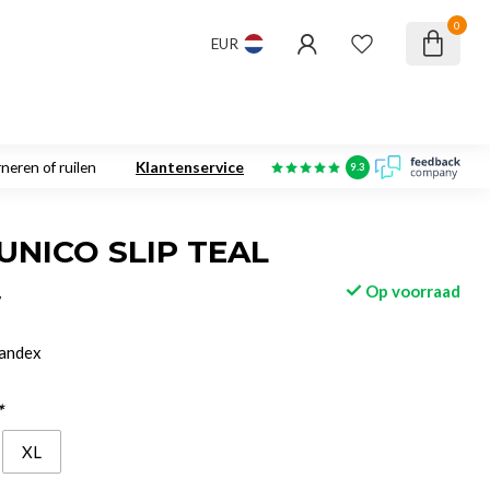
0
EUR
neren of ruilen
Klantenservice
9.3
NICO SLIP TEAL
Op voorraad
w
pandex
*
XL