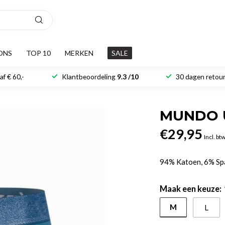
ONS
TOP 10
MERKEN
SALE
f € 60,-
Klantbeoordeling
9.3 /10
30 dagen retour
MUNDO U
€29,95
Incl. bt
94% Katoen, 6% S
Maak een keuze:
M
L