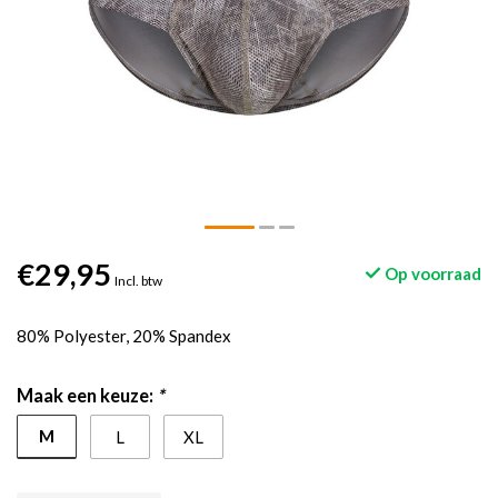
€29,95
Op voorraad
Incl. btw
80% Polyester, 20% Spandex
Maak een keuze:
*
M
L
XL