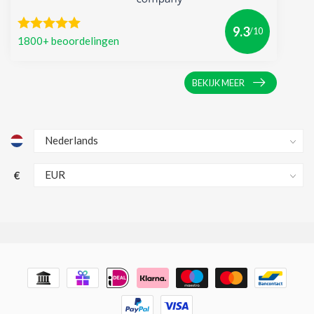
9.3
/10
1800+ beoordelingen
BEKIJK MEER
€