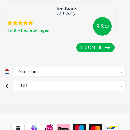
9.3
/10
1800+ beoordelingen
BEKIJK MEER
€