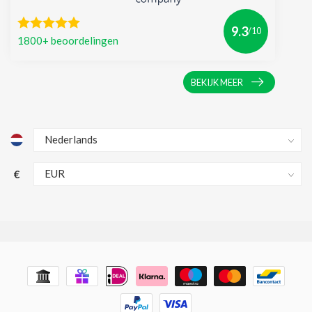
9.3
/10
1800+ beoordelingen
BEKIJK MEER
€