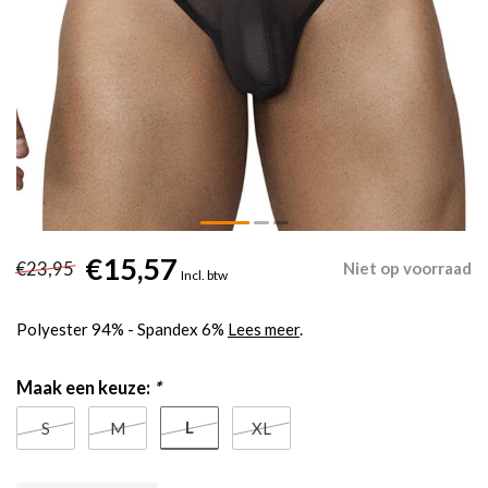
€15,57
€23,95
Niet op voorraad
Incl. btw
Polyester 94% - Spandex 6%
Lees meer
.
Maak een keuze:
*
L
S
M
XL