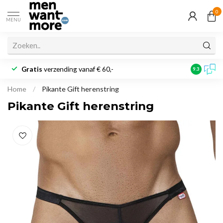
0
MENU
Gratis
verzending vanaf € 60,-
Klantbeoo
9.3
Home
/
Pikante Gift herenstring
Pikante Gift herenstring