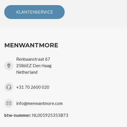
KLANTENSERVICE
MENWANTMORE
Renbaanstraat 67
2586EZ Den Haag
Netherland
+31 70 2600 020
info@menwantmore.com
btw-nummer:
NL001925353B73