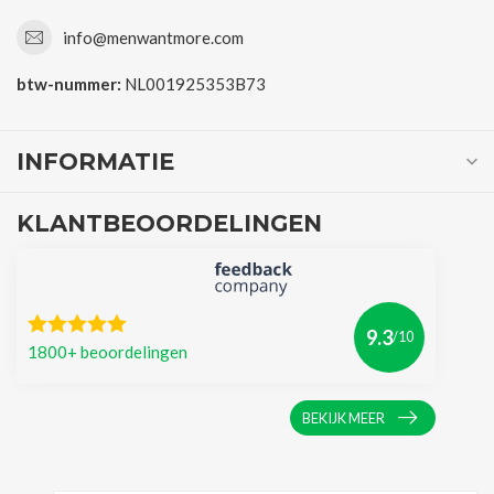
info@menwantmore.com
btw-nummer:
NL001925353B73
INFORMATIE
KLANTBEOORDELINGEN
9.3
/10
1800+ beoordelingen
BEKIJK MEER