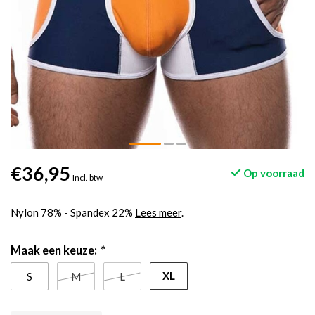
€36,95
Op voorraad
Incl. btw
Nylon 78% - Spandex 22%
Lees meer
.
Maak een keuze:
*
XL
S
M
L