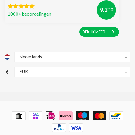
9.3
/10
1800+ beoordelingen
BEKIJK MEER
€