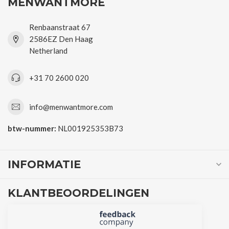
MENWANTMORE
Renbaanstraat 67
2586EZ Den Haag
Netherland
+31 70 2600 020
info@menwantmore.com
btw-nummer:
NL001925353B73
INFORMATIE
KLANTBEOORDELINGEN