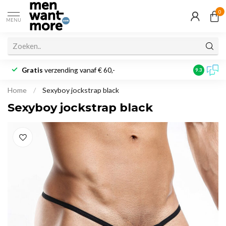
0
MENU
Gratis
verzending vanaf € 60,-
Klantbeoo
9.3
Home
/
Sexyboy jockstrap black
Sexyboy jockstrap black