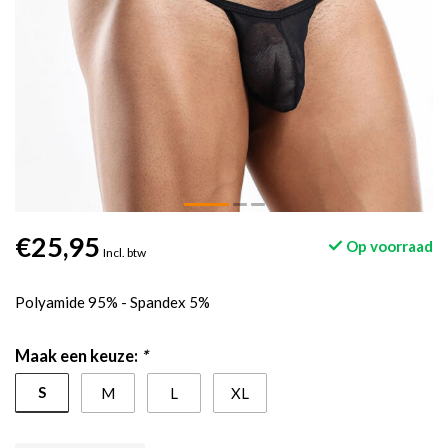
€25,95
Op voorraad
Incl. btw
Polyamide 95% - Spandex 5%
Maak een keuze:
*
S
M
L
XL