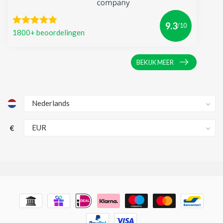
9.3
/10
1800+ beoordelingen
BEKIJK MEER
€