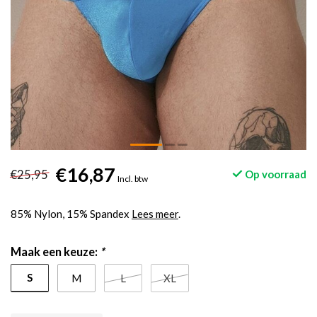
€16,87
€25,95
Op voorraad
Incl. btw
85% Nylon, 15% Spandex
Lees meer
.
Maak een keuze:
*
S
M
L
XL