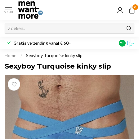
0
MENU
Gratis
verzending vanaf € 60,-
Klantbeoo
9.3
Home
/
Sexyboy Turquoise kinky slip
Sexyboy Turquoise kinky slip