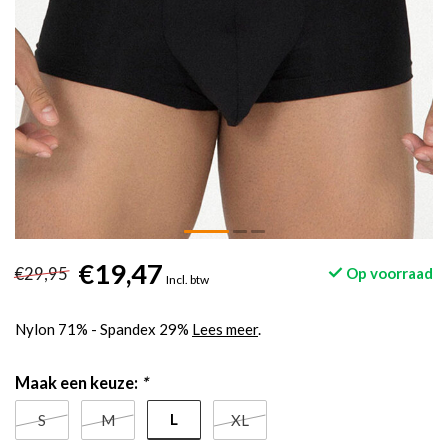
€19,47
€29,95
Op voorraad
Incl. btw
Nylon 71% - Spandex 29%
Lees meer
.
Maak een keuze:
*
L
S
M
XL