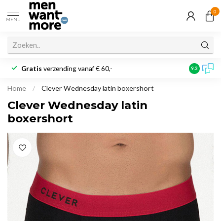
0
MENU
Gratis
verzending vanaf € 60,-
Klantbeoo
9.3
Home
/
Clever Wednesday latin boxershort
Clever Wednesday latin
boxershort