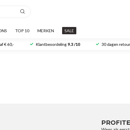
ONS
TOP 10
MERKEN
SALE
f € 60,-
Klantbeoordeling
9.3 /10
30 dagen retour
PROFITE
Wees als eerst