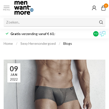
0
MENU
Gratis
verzending vanaf € 60,-
Klantbeoo
9.3
Home
/
Sexy Herenondergoed
/
Blogs
09
JAN
2022