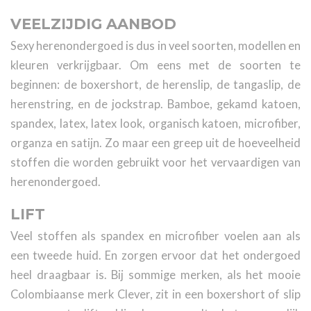
VEELZIJDIG AANBOD
Sexy herenondergoed is dus in veel soorten, modellen en
kleuren verkrijgbaar. Om eens met de soorten te
beginnen: de boxershort, de herenslip, de tangaslip, de
herenstring, en de jockstrap. Bamboe, gekamd katoen,
spandex, latex, latex look, organisch katoen, microfiber,
organza en satijn. Zo maar een greep uit de hoeveelheid
stoffen die worden gebruikt voor het vervaardigen van
herenondergoed.
LIFT
Veel stoffen als spandex en microfiber voelen aan als
een tweede huid. En zorgen ervoor dat het ondergoed
heel draagbaar is. Bij sommige merken, als het mooie
Colombiaanse merk Clever, zit in een boxershort of slip