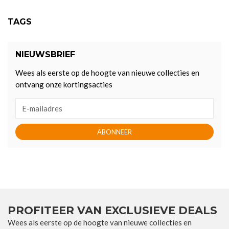
TAGS
NIEUWSBRIEF
Wees als eerste op de hoogte van nieuwe collecties en
ontvang onze kortingsacties
ABONNEER
PROFITEER VAN EXCLUSIEVE DEALS
Wees als eerste op de hoogte van nieuwe collecties en