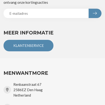
ontvang onze kortingsacties
MEER INFORMATIE
KLANTENSERVICE
MENWANTMORE
Renbaanstraat 67
2586EZ Den Haag
Netherland