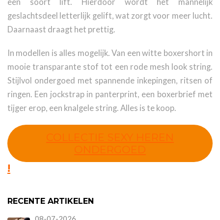
een soort lift. Hierdoor wordt het mannelijk
geslachtsdeel letterlijk gelift, wat zorgt voor meer lucht.
Daarnaast draagt het prettig.
In modellen is alles mogelijk. Van een witte boxershort in
mooie transparante stof tot een rode mesh look string.
Stijlvol ondergoed met spannende inkepingen, ritsen of
ringen. Een jockstrap in panterprint, een boxerbrief met
tijger erop, een knalgele string. Alles is te koop.
COLLECTIE SEXY HEREN
ONDERGOED
!
RECENTE ARTIKELEN
08-07-2026