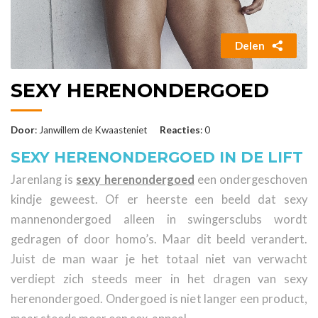
Delen
SEXY HERENONDERGOED
Door
: Janwillem de Kwaasteniet
Reacties
: 0
SEXY HERENONDERGOED IN DE LIFT
Jarenlang is
sexy herenondergoed
een ondergeschoven
kindje geweest. Of er heerste een beeld dat sexy
mannenondergoed alleen in swingersclubs wordt
gedragen of door homo’s. Maar dit beeld verandert.
Juist de man waar je het totaal niet van verwacht
verdiept zich steeds meer in het dragen van sexy
herenondergoed. Ondergoed is niet langer een product,