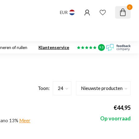
0
EUR
neren of ruilen
Klantenservice
9.3
Toon:
€44,95
Op voorraad
stano 13%
Meer