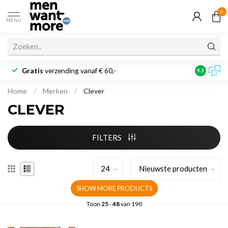
0
MENU
Gratis
verzending vanaf € 60,-
Klantbeoo
9.3
Home
/
Merken
/
Clever
CLEVER
FILTERS
SHOW MORE PRODUCTS
Toon
25
-
48
van 190