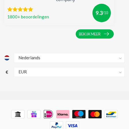
9.3
/10
1800+ beoordelingen
BEKIJK MEER
€