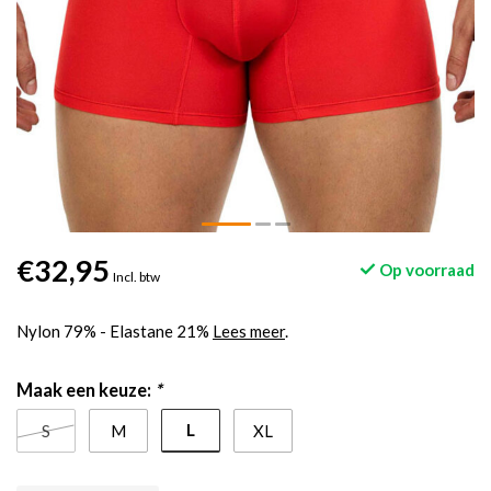
€32,95
Op voorraad
Incl. btw
Nylon 79% - Elastane 21%
Lees meer
.
Maak een keuze:
*
L
S
M
XL