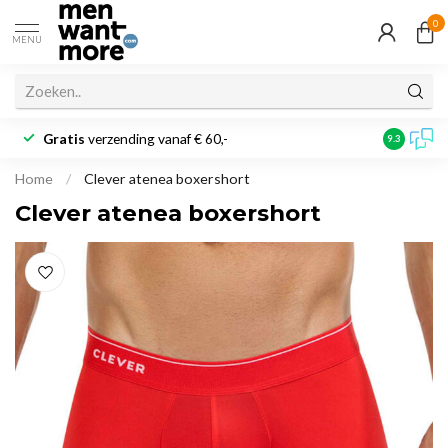
0
MENU
Gratis
verzending vanaf € 60,-
Klantbeoo
9.3
Home
/
Clever atenea boxershort
Clever atenea boxershort